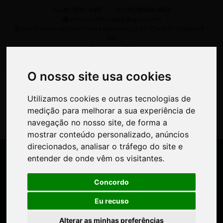
(35) 3551-5455
(35) 99969-0623
romacorretoragxp@gmail.com
Rua Prefeito Antônio Costa Monteiro, n 32 - Centro - Guaxupé -
MG
O nosso site usa cookies
O nosso site usa cookies
Utilizamos cookies e outras tecnologias de
Utilizamos cookies e outras tecnologias de
medição para melhorar a sua experiência de
medição para melhorar a sua experiência de
navegação no nosso site, de forma a
navegação no nosso site, de forma a
mostrar conteúdo personalizado, anúncios
mostrar conteúdo personalizado, anúncios
direcionados, analisar o tráfego do site e
direcionados, analisar o tráfego do site e
entender de onde vêm os visitantes.
entender de onde vêm os visitantes.
FINALIDADE
Concordo
Concordo
TIPO DE IMÓVEL
Eu recuso
Eu recuso
Alterar as minhas preferências
Alterar as minhas preferências