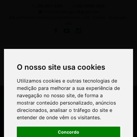
(35) 3551-5455
(35) 99969-0623
romacorretoragxp@gmail.com
Rua Prefeito Antônio Costa Monteiro, n 32 - Centro - Guaxupé -
MG
O nosso site usa cookies
O nosso site usa cookies
Utilizamos cookies e outras tecnologias de
Utilizamos cookies e outras tecnologias de
medição para melhorar a sua experiência de
medição para melhorar a sua experiência de
navegação no nosso site, de forma a
navegação no nosso site, de forma a
FINALIDADE
mostrar conteúdo personalizado, anúncios
mostrar conteúdo personalizado, anúncios
direcionados, analisar o tráfego do site e
direcionados, analisar o tráfego do site e
entender de onde vêm os visitantes.
entender de onde vêm os visitantes.
TIPO DE IMÓVEL
Concordo
Concordo