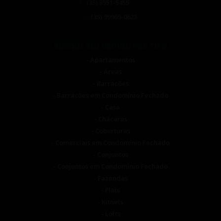
(35) 3551-5455
(35) 99969-0623
BUSQUE SEU IMÓVEL POR TIPO
- Apartamentos
- Áreas
- Barracões
- Barracões em Condomínio Fechado
- Casa
- Chácaras
- Coberturas
- Comerciais em Condomínio Fechado
- Conjuntos
- Conjuntos em Condomínio Fechado
- Fazendas
- Flats
- Kitnets
- Lofts