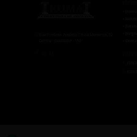
NAVE
- Home
- Insti
- Fina
- Nego
Rua Prefeito Antônio Costa Monteiro, 32
Centro - Guaxupé - MG
- Conta
FALE
(35) 
(35) 