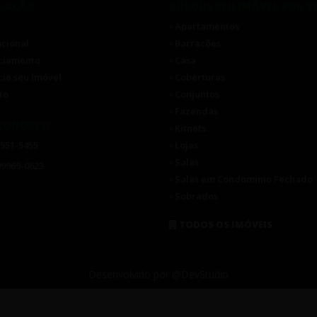
GAÇÃO
BUSQUE SEU IMÓVEL POR T
- Apartamentos
tucional
- Barracões
nciamento
- Casa
cie seu Imóvel
- Coberturas
to
- Conjuntos
- Fazendas
 CONOSCO
- Kitnets
3551-5455
- Lojas
- Salas
99969-0623
- Salas em Condominio Fechado
- Sobrados
TODOS OS IMÓVEIS
Desenvolvido por @DevStudio