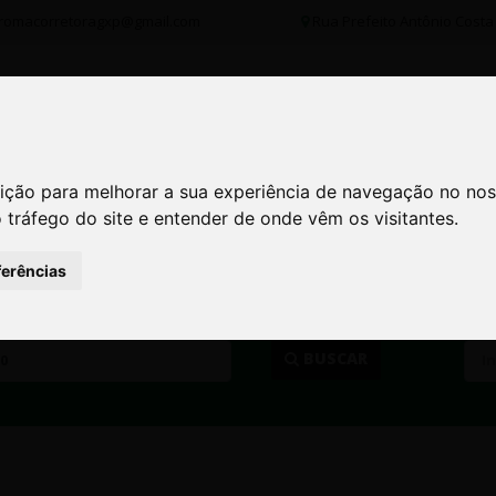
romacorretoragxp@gmail.com
Rua Prefeito Antônio Costa 
INSTITUCIONAL
NOSSOS IMÓVEIS
FINANCIAM
ição para melhorar a sua experiência de navegação no nos
ição para melhorar a sua experiência de navegação no nos
o tráfego do site e entender de onde vêm os visitantes.
o tráfego do site e entender de onde vêm os visitantes.
O DE IMÓVEL
CIDADE
ferências
ferências
OR MÁXIMO
REF
...
BUSCAR