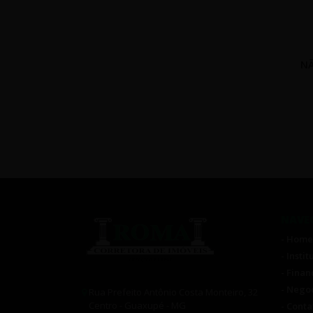
NÃ
NAVE
- Home
- Insti
- Fina
- Nego
Rua Prefeito Antônio Costa Monteiro, 32
Centro - Guaxupé - MG
- Conta