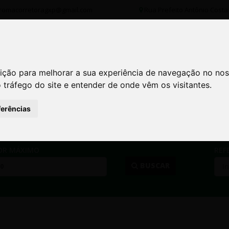
romacorretoragxp@gmail.com
Rua Prefeito Antônio Costa 
INSTITUCIONAL
NOSSOS IMÓVEIS
FINANCIAM
ição para melhorar a sua experiência de navegação no nos
ição para melhorar a sua experiência de navegação no nos
o tráfego do site e entender de onde vêm os visitantes.
o tráfego do site e entender de onde vêm os visitantes.
ferências
ferências
O DE IMÓVEL
CIDADE
OR MÁXIMO
REF
...
BUSCAR