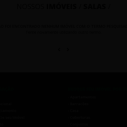
NOSSOS
IMÓVEIS
/
SALAS
/
O FOI ENCONTRADO NENHUM IMÓVEL COM O TERMO PESQUISA
Tente novamente utilizando outro termo.
GAÇÃO
BUSQUE SEU IMÓVEL POR T
- Apartamentos
tucional
- Barracões
nciamento
- Casa
cie seu Imóvel
- Coberturas
to
- Conjuntos