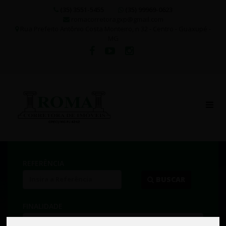
(35) 3551-5455
(35) 99969-0623
romacorretoragxp@gmail.com
Rua Prefeito Antônio Costa Monteiro, n 32 - Centro - Guaxupé -
MG
REFERÊNCIA
BUSCAR
FINALIDADE