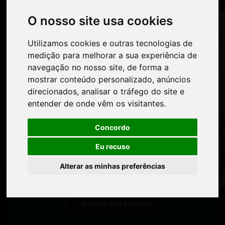
TIPO DE IMÓVEL
O nosso site usa cookies
O nosso site usa cookies
Utilizamos cookies e outras tecnologias de
Utilizamos cookies e outras tecnologias de
CIDADE
medição para melhorar a sua experiência de
medição para melhorar a sua experiência de
navegação no nosso site, de forma a
navegação no nosso site, de forma a
mostrar conteúdo personalizado, anúncios
mostrar conteúdo personalizado, anúncios
BAIRRO
direcionados, analisar o tráfego do site e
direcionados, analisar o tráfego do site e
entender de onde vêm os visitantes.
entender de onde vêm os visitantes.
VALOR MÍNIMO
Concordo
Concordo
Eu recuso
Eu recuso
VALOR MÁXIMO
Alterar as minhas preferências
Alterar as minhas preferências
BUSCA DETALHADA